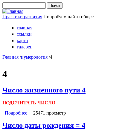
Перейти к основному содержанию
Поиск
Форма поиска
Практики развития
Попробуем найти общее
главная
ссылки
карта
галереи
Главная
/
нумерология
/
4
4
Число жизненного пути 4
ПОДСЧИТАТЬ ЧИСЛО
Подробнее
о Число жизненного пути 4
25471 просмотр
Число даты рождения = 4