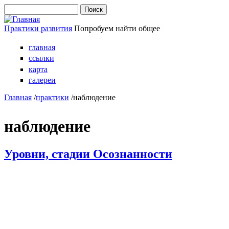
Перейти к основному содержанию
Поиск
Форма поиска
Практики развития
Попробуем найти общее
главная
ссылки
карта
галереи
Главная
/
практики
/
наблюдение
наблюдение
Уровни, стадии Осознанности