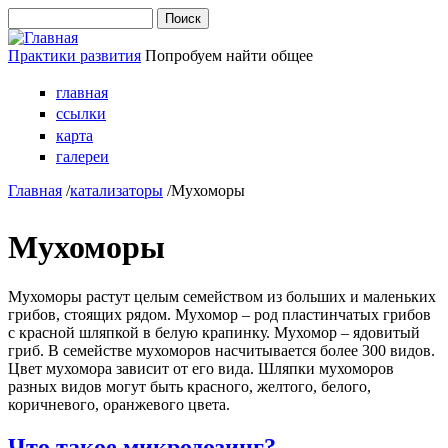
Перейти к основному содержанию
Поиск
Форма поиска
Практики развития
Попробуем найти общее
главная
ссылки
карта
галереи
Главная
/
катализаторы
/
Мухоморы
Мухоморы
Мухоморы растут целым семейством из больших и маленьких
грибов, стоящих рядом. Мухомор – род пластинчатых грибов
с красной шляпкой в белую крапинку. Мухомор – ядовитый
гриб. В семействе мухоморов насчитывается более 300 видов.
Цвет мухомора зависит от его вида. Шляпки мухоморов
разных видов могут быть красного, желтого, белого,
коричневого, оранжевого цвета.
Что такое микродозинг?